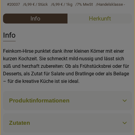
#20037
6,99 €
/ Stück
6,99 €
/ 1kg
7% MwSt
Handelsklasse -
Rezepte
Rezepte
Info
Herkunft
Es wurden k
Entdecke passende Rezepte
Info
Feinkorn-Hirse punktet dank ihrer kleinen Körner mit einer
kurzen Kochzeit. Sie schmeckt mild-nussig und lässt sich
süß und herzhaft zubereiten: Ob als Frühstücksbrei oder für
Desserts, als Zutat für Salate und Bratlinge oder als Beilage
– für die kreative Küche ist sie ideal.
Produktinformationen
Zutaten