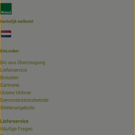
Externer Link zu https://www.bioland.de/verbraucher
Hartelijk welkom!
Externer Link zu https://www.biolesker.de/unterseiten/bi
bioLesker
Bio aus Überzeugung
Lieferservice
Bioladen
Gärtnerei
Unsere Hühner
Demonstrationsbetrieb
Stellenangebote
Lieferservice
Häufige Fragen