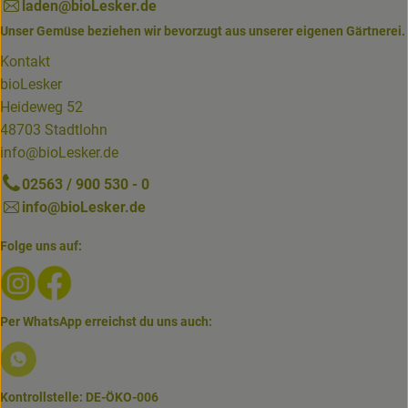
laden@bioLesker.de
Unser Gemüse beziehen wir bevorzugt aus unserer eigenen Gärtnerei.
Kontakt
bioLesker
Heideweg 52
48703 Stadtlohn
info@bioLesker.de
02563 / 900 530 - 0
info@bioLesker.de
Folge uns auf:
Externer Link zu https://www.instagram.com/biolesker/
Externer Link zu https://www.facebook.com/bioLesk
Per WhatsApp erreichst du uns auch:
Externer Link zu https://www.biolesker.de/lieferservice/w
Kontrollstelle: DE-ÖKO-006