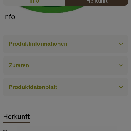
Info
Herkunft
Es wurden k
Entdecke passende Rezepte
Rezepte
Info
Produktinformationen
Zutaten
Produktdatenblatt
Herkunft