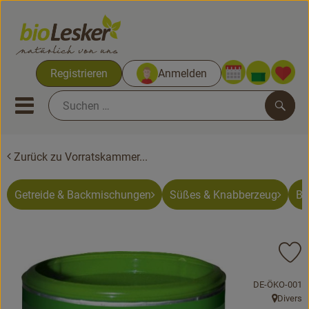
Warenko
Registrieren
Anmelden
Link
Mobiles Menu öffnen oder sc
Such
Zurück zu Vorratskammer...
Biokisten
Kochkisten
Getreide & Backmischungen
Süßes & Knabberzeug
Br
Neues & Aktionen
Pr
Biokisten
, Kontrollstelle
DE-ÖKO-001
Obst & Gemüse
Divers
, Herkunft