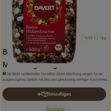
Bäckerei
Kühltheke
Vorratskammer...
4,99 €
Drogerie
/ Packung
9,98 €
/ 1kg
Getränke
Bunte Hülsenfrüchte
Alternativen zu ...
Mischung 500g
Die leicht variierenden Garzeiten dieser Mischung sorgen für ein
Unser Lieferservice
ausgewogenes Gericht mit Biss und gleichzeitig cremiger Konsistenz.
Büro&Kita
hinzufügen
Produkt zum Warenkorb hinzufü
Über uns
Packung
Service