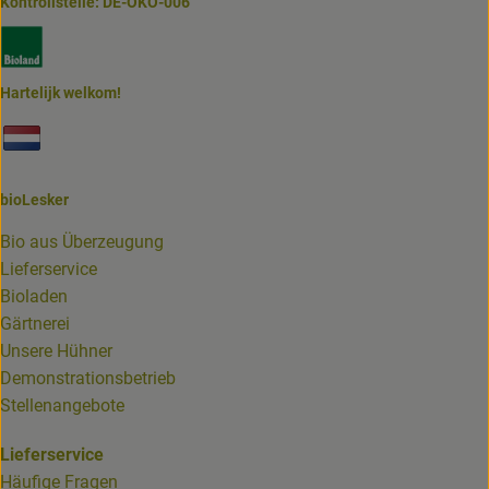
Kontrollstelle: DE-ÖKO-006
Externer Link zu https://www.bioland.de/verbraucher
Hartelijk welkom!
Externer Link zu https://www.biolesker.de/unterseiten/bi
bioLesker
Bio aus Überzeugung
Lieferservice
Bioladen
Gärtnerei
Unsere Hühner
Demonstrationsbetrieb
Stellenangebote
Lieferservice
Häufige Fragen