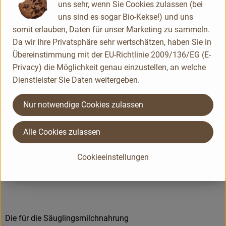
uns sehr, wenn Sie Cookies zulassen (bei
Flaschen- und Breimahlzeiten verarbeitete
uns sind es sogar Bio-Kekse!) und uns
Getreide stammt überwiegend von
somit erlauben, Daten für unser Marketing zu sammeln.
deutschen Bio-Bauernhöfen aus
Da wir Ihre Privatsphäre sehr wertschätzen, haben Sie in
biologisch-dynamischer Landwirtschaft
Übereinstimmung mit der EU-Richtlinie 2009/136/EG (E-
(Demeter) und reift auf fruchtbaren Böden,
Privacy) die Möglichkeit genau einzustellen, an welche
die mit pflanzlichen Präparaten gepflegt
Dienstleister Sie Daten weitergeben.
werden.
Nur notwendige Cookies zulassen
Für das Wohl Ihres Kindes verwenden wir
Alle Cookies zulassen
nur sorgfältig ausgewähltes Demeter-
Getreide von Bio-Bauern mit denen über
Cookieeinstellungen
Jahre hinweg eine vertrauensvolle
Zusammenarbeit aufgebaut wurde.
Die für die Säuglingsmilchnahrung