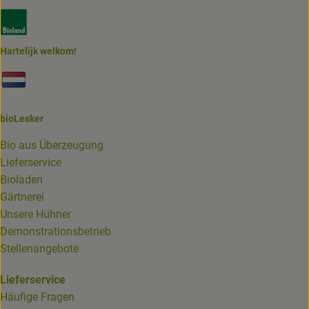
Externer Link zu https://www.bioland.de/verbraucher
Hartelijk welkom!
Externer Link zu https://www.biolesker.de/unterseiten/bi
bioLesker
Bio aus Überzeugung
Lieferservice
Bioladen
Gärtnerei
Unsere Hühner
Demonstrationsbetrieb
Stellenangebote
Lieferservice
Häufige Fragen