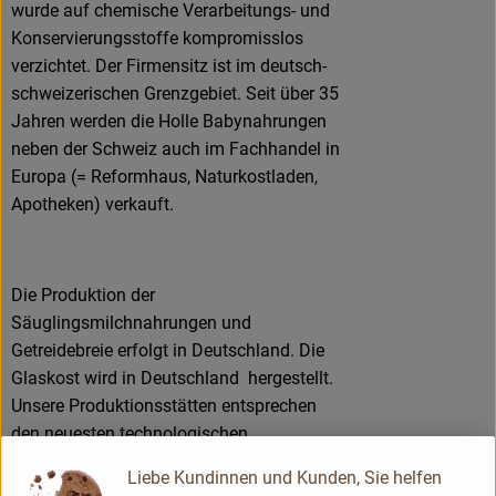
wurde auf chemische Verarbeitungs- und
Konservierungsstoffe kompromisslos
verzichtet. Der Firmensitz ist im deutsch-
schweizerischen Grenzgebiet. Seit über 35
Jahren werden die Holle Babynahrungen
neben der Schweiz auch im Fachhandel in
Europa (= Reformhaus, Naturkostladen,
Apotheken) verkauft.
Die Produktion der
Säuglingsmilchnahrungen und
Getreidebreie erfolgt in Deutschland. Die
Glaskost wird in Deutschland hergestellt.
Unsere Produktionsstätten entsprechen
den neuesten technologischen
Anforderungen und sind ISO und/ oder IFS
Liebe Kundinnen und Kunden, Sie helfen
zertifiziert. Das für die Zubereitung von