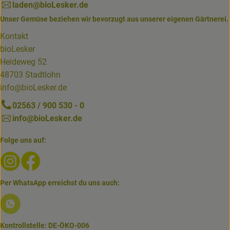
laden@bioLesker.de
Unser Gemüse beziehen wir bevorzugt aus unserer eigenen Gärtnerei.
Kontakt
bioLesker
Heideweg 52
48703 Stadtlohn
info@bioLesker.de
02563 / 900 530 - 0
info@bioLesker.de
Folge uns auf:
Externer Link zu https://www.instagram.com/biolesker/
Externer Link zu https://www.facebook.com/bioLesk
Per WhatsApp erreichst du uns auch:
Externer Link zu https://www.biolesker.de/lieferservice/w
Kontrollstelle: DE-ÖKO-006