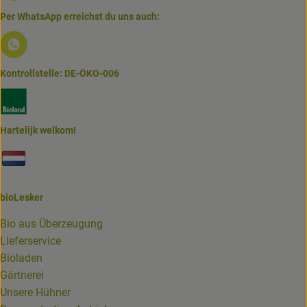
Per WhatsApp erreichst du uns auch:
Externer Link zu https://www.biolesker.de/lieferservice/w
Kontrollstelle: DE-ÖKO-006
Externer Link zu https://www.bioland.de/verbraucher
Hartelijk welkom!
Externer Link zu https://www.biolesker.de/unterseiten/bi
bioLesker
Bio aus Überzeugung
Lieferservice
Bioladen
Gärtnerei
Unsere Hühner