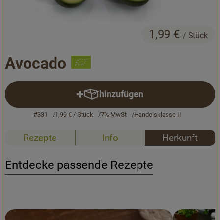
Bäckerei
Kühltheke
1,99 €
/ Stück
Vorratskammer...
Avocado
Drogerie
hinzufügen
Getränke
Produkt zum Warenkorb hinzuf
#331
1,99 €
/ Stück
7% MwSt
Handelsklasse II
Alternativen zu ...
Rezepte
Info
Herkunft
Unser Lieferservice
Entdecke passende Rezepte
Büro&Kita
Über uns
Service