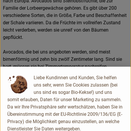
nach Europa. Avocados sind Steinobstfrüchte, die zur
Familie der Lorbeergewächse gehören. Es gibt über 200
verschiedene Sorten, die in Größe, Farbe und Beschaffenheit
der Schale variieren. Da die Früchte im vollreifen Zustand
leicht verderben, werden sie unreif von den Bäumen
gepflückt.
Avocados, die bei uns angeboten werden, sind meist
birnenförmig und zehn bis zwölf Zentimeter lang. Sind sie
hart, müssen sie bei Zimmertemperatur nachreifen.
Liebe Kundinnen und Kunden, Sie helfen
Dabei dürfen sie nicht in der Sonne liegen, da das
uns sehr, wenn Sie Cookies zulassen (bei
Fruchtfleisch dann bitter und somit ungenießbar wird. Der
uns sind es sogar Bio-Kekse!) und uns
Reifungsprozess lässt sich beschleunigen, indem man die
somit erlauben, Daten für unser Marketing zu sammeln.
Früchte in Zeitungspapier einwickelt. Reife Avocados geben
Da wir Ihre Privatsphäre sehr wertschätzen, haben Sie in
auf Fingerdruck leicht nach; das Fruchtfleisch hat dann
Übereinstimmung mit der EU-Richtlinie 2009/136/EG (E-
einen milden, nussartigen Geschmack und lässt sich wie
Privacy) die Möglichkeit genau einzustellen, an welche
Butter streichen.
Dienstleister Sie Daten weitergeben.