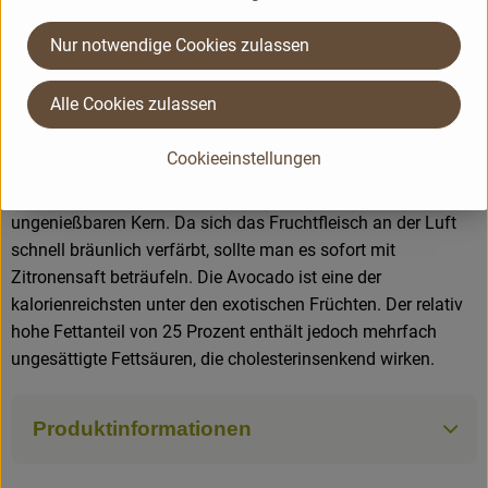
In Israel, wo die Avocado seit 1920 angebaut wird, nennt
Nur notwendige Cookies zulassen
man sie die "Frucht der tausend Möglichkeiten". Sie wird
meist pikant gewürzt, aber auch für Eis und Desserts
Alle Cookies zulassen
verwendet.
Cookieeinstellungen
Bei der Zubereitung schneidet man die Avocado längs auf,
dreht die Hälften gegeneinander und entfernt den
ungenießbaren Kern. Da sich das Fruchtfleisch an der Luft
schnell bräunlich verfärbt, sollte man es sofort mit
Zitronensaft beträufeln. Die Avocado ist eine der
kalorienreichsten unter den exotischen Früchten. Der relativ
hohe Fettanteil von 25 Prozent enthält jedoch mehrfach
ungesättigte Fettsäuren, die cholesterinsenkend wirken.
Produktinformationen